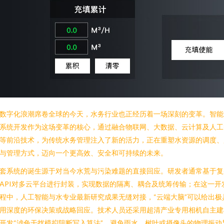
数字化浪潮席卷全球的今天，水务行业也正经历着一场深刻的变革。智能
系统开发作为这场变革的核心，通过融合物联网、大数据、云计算及人工
等前沿技术，为传统水务管理注入了新的活力，正在重塑水资源的调度、
与管理方式，迈向一个更高效、安全和可持续的未来。
套系统的诞生源于对当今水荒与污染难题的直接回应。研发者通常基于复
API对多云平台进行封装，实现数据的隔离、耦合及统筹传输；在这一开
程中，人工智能与水专业最新研究成果无缝对接，“云端大脑”可以给出极
用深度的环保决策或战略回应。技术人员还采用超清产业专用相机自主建
开发“滤色干扰模拟阻断写入算法”，避免雨水、树叶或摄像头的物理振动