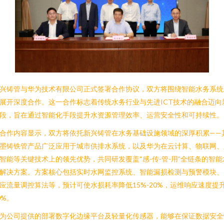
兴铸管与华为技术有限公司正式签署合作协议，双方将围绕智能水务系统
展开深度合作。这一合作标志着传统水务行业与先进ICT技术的融合迈向
段，旨在通过智能化手段提升水资源管理效率、运营安全性和可持续性。
合作内容显示，双方将依托新兴铸管在水务基础设施领域的深厚积累——
墨铸铁管产品广泛应用于城市供排水系统，以及华为在云计算、物联网、
智能等关键技术上的领先优势，共同研发覆盖“感-传-管-用”全链条的智能
解决方案。方案核心包括实时水网监控系统、智能漏损检测与预警模块、
应流量调控算法等，预计可使水损耗率降低15%-20%，运维响应速度提
0%。
为公司提供的部署数字化边缘平台及轻量化传感器，能够在保证数据安全